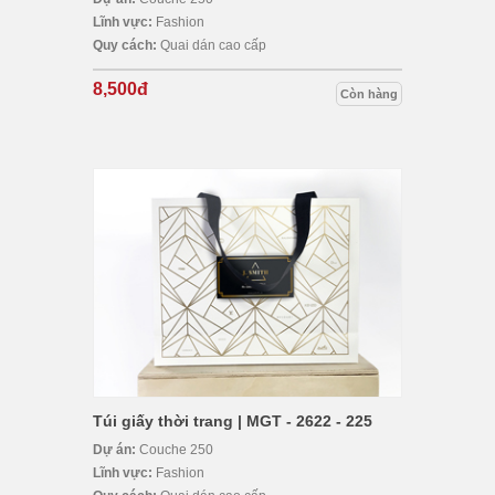
Lĩnh vực:
Fashion
Quy cách:
Quai dán cao cấp
8,500đ
Còn hàng
Túi giấy thời trang | MGT - 2622 - 225
Dự án:
Couche 250
Lĩnh vực:
Fashion