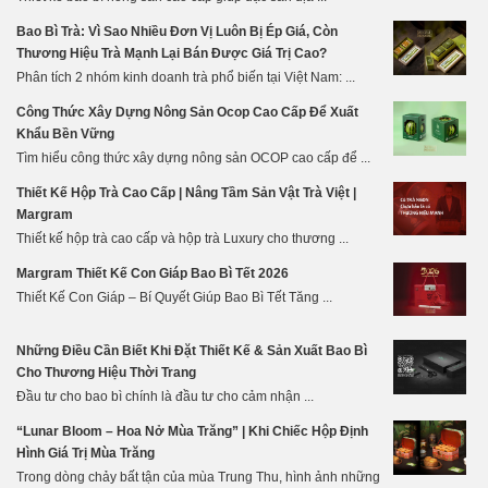
Bao Bì Trà: Vì Sao Nhiều Đơn Vị Luôn Bị Ép Giá, Còn
Thương Hiệu Trà Mạnh Lại Bán Được Giá Trị Cao?
Phân tích 2 nhóm kinh doanh trà phổ biến tại Việt Nam: ...
Công Thức Xây Dựng Nông Sản Ocop Cao Cấp Để Xuất
Khẩu Bền Vững
Tìm hiểu công thức xây dựng nông sản OCOP cao cấp để ...
Thiết Kế Hộp Trà Cao Cấp | Nâng Tầm Sản Vật Trà Việt |
Margram
Thiết kế hộp trà cao cấp và hộp trà Luxury cho thương ...
Margram Thiết Kế Con Giáp Bao Bì Tết 2026
Thiết Kế Con Giáp – Bí Quyết Giúp Bao Bì Tết Tăng ...
Những Điều Cần Biết Khi Đặt Thiết Kế & Sản Xuất Bao Bì
Cho Thương Hiệu Thời Trang
Đầu tư cho bao bì chính là đầu tư cho cảm nhận ...
“Lunar Bloom – Hoa Nở Mùa Trăng” | Khi Chiếc Hộp Định
Hình Giá Trị Mùa Trăng
Trong dòng chảy bất tận của mùa Trung Thu, hình ảnh những