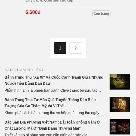
Quy cách:
Quai dán cao cấp
6,600đ
Còn hàng
1
2
SẢN PHẨM NỔI BẬT
Bánh Trung Thu “Xa Xỉ” Và Cuộc Cạnh Tranh Giữa Những
Người Tiêu Dùng Dẫn Đầu
Phần hình ảnh là phiên bản xanh Olive thuộc bộ sưu tập ...
Bánh Trung Thu: Từ Món Quà Truyền Thống Đến Biểu
Tượng Của Gu Thẩm Mỹ Và Vị Thế
Khám phá cách bánh trung thu và hộp quà trung thu ngày ...
Đặc Sản Địa Phương Việt Nam: Bài Toán Không Nằm Ở
Chất Lượng, Mà Ở “Định Dạng Thương Mại”
Thiết kế bao bì nông sản cao cấp giúp đặc sản địa ...