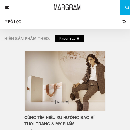
BỘ LỌC
HIỆN SẢN PHẨM THEO:
Paper Bag
CÙNG TÌM HIỂU XU HƯỚNG BAO BÌ
THỜI TRANG & MỸ PHẨM