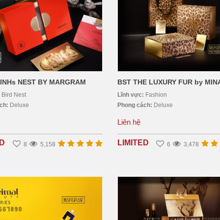
LINHs NEST BY MARGRAM
BST THE LUXURY FUR by MIN
:
Bird Nest
Lĩnh vực:
Fashion
ách:
Deluxe
Phong cách:
Deluxe
Liên hệ
ED
LIMITED
8
5,158
6
3,478