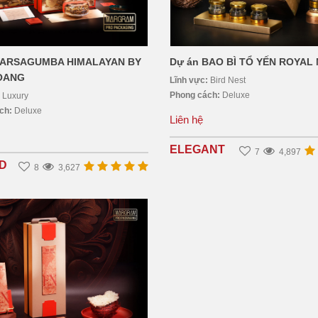
YARSAGUMBA HIMALAYAN BY
Dự án BAO BÌ TỔ YẾN ROYAL
OANG
Lĩnh vực:
Bird Nest
Phong cách:
Deluxe
:
Luxury
ách:
Deluxe
Liên hệ
ELEGANT
7
4,897
ED
8
3,627