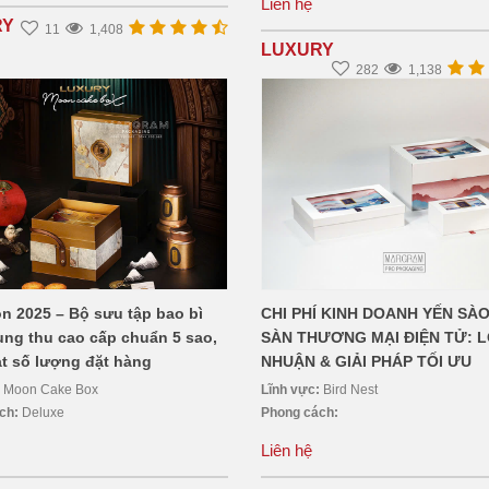
Liên hệ
RY
11
1,408
LUXURY
282
1,138
 2025 – Bộ sưu tập bao bì
CHI PHÍ KINH DOANH YẾN SÀ
ung thu cao cấp chuẩn 5 sao,
SÀN THƯƠNG MẠI ĐIỆN TỬ: L
ạt số lượng đặt hàng
NHUẬN & GIẢI PHÁP TỐI ƯU
:
Moon Cake Box
Lĩnh vực:
Bird Nest
ách:
Deluxe
Phong cách:
Liên hệ