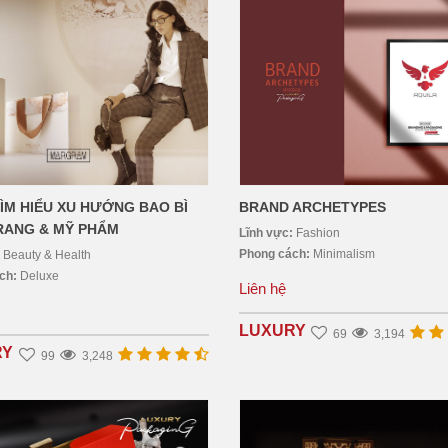
BRAND ARCHETYPES
ÌM HIỂU XU HƯỚNG BAO BÌ
RANG & MỸ PHẨM
Lĩnh vực:
Fashion
Phong cách:
Minimalism
:
Beauty & Health
ách:
Deluxe
Liên hệ
LUXURY
69
3,194
RY
99
3,248