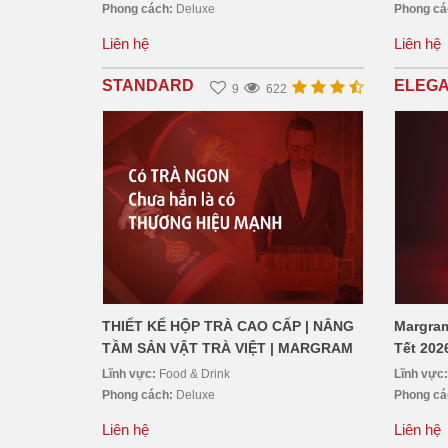
Phong cách:
Deluxe
Phong c
Liên hệ
Liên hệ
STANDARD
ELEG
9
622
THIẾT KẾ HỘP TRÀ CAO CẤP | NÂNG
Margram
TẦM SẢN VẬT TRÀ VIỆT | MARGRAM
Tết 202
Lĩnh vực:
Food & Drink
Lĩnh vực
Phong cách:
Deluxe
Phong c
Liên hệ
Liên hệ