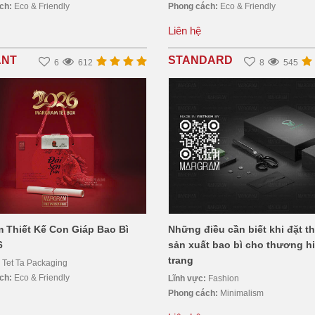
ách:
Eco & Friendly
Phong cách:
Eco & Friendly
Liên hệ
ANT
STANDARD
6
612
8
545
 Thiết Kế Con Giáp Bao Bì
Những điều cần biết khi đặt th
6
sản xuất bao bì cho thương hi
trang
:
Tet Ta Packaging
ách:
Eco & Friendly
Lĩnh vực:
Fashion
Phong cách:
Minimalism