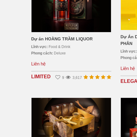
Dự Án 
Dự án HOÀNG TRẦM LIQUOR
PHÂN
Lĩnh vực:
Food & Drink
Lĩnh vực
Phong cách:
Deluxe
Phong c
Liên hệ
Liên hệ
LIMITED
9
3,617
ELEG