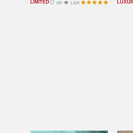
LIMITED
LUXU
285
1,826