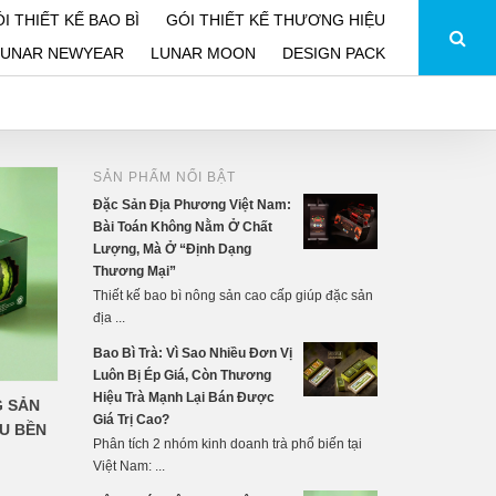
I THIẾT KẾ BAO BÌ
GÓI THIẾT KẾ THƯƠNG HIỆU
LUNAR NEWYEAR
LUNAR MOON
DESIGN PACK
SẢN PHẨM NỔI BẬT
Đặc Sản Địa Phương Việt Nam:
Bài Toán Không Nằm Ở Chất
Lượng, Mà Ở “Định Dạng
Thương Mại”
Thiết kế bao bì nông sản cao cấp giúp đặc sản
địa ...
Bao Bì Trà: Vì Sao Nhiều Đơn Vị
Luôn Bị Ép Giá, Còn Thương
Hiệu Trà Mạnh Lại Bán Được
 SẢN
Giá Trị Cao?
U BỀN
Phân tích 2 nhóm kinh doanh trà phổ biến tại
Việt Nam: ...