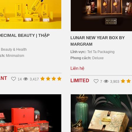
DECIMAL BEAUTY | THẬP
LUNAR NEW YEAR BOX BY
MARGRAM
:
Beauty & Health
Lĩnh vực:
Tet Ta Packaging
ách:
Minimalism
Phong cách:
Deluxe
Liên hệ
ANT
14
3,417
LIMITED
7
3,903