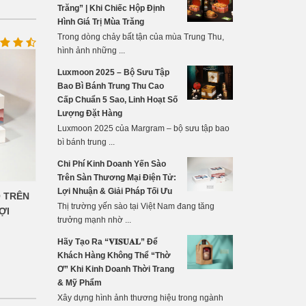
Trăng” | Khi Chiếc Hộp Định
Hình Giá Trị Mùa Trăng
Trong dòng chảy bất tận của mùa Trung Thu,
hình ảnh những ...
Luxmoon 2025 – Bộ Sưu Tập
Bao Bì Bánh Trung Thu Cao
Cấp Chuẩn 5 Sao, Linh Hoạt Số
Lượng Đặt Hàng
Luxmoon 2025 của Margram – bộ sưu tập bao
bì bánh trung ...
Chi Phí Kinh Doanh Yến Sào
Trên Sàn Thương Mại Điện Tử:
Lợi Nhuận & Giải Pháp Tối Ưu
O TRÊN
Thị trường yến sào tại Việt Nam đang tăng
ỢI
trưởng mạnh nhờ ...
Hãy Tạo Ra “𝐕𝐈𝐒𝐔𝐀𝐋” Để
Khách Hàng Không Thể “Thờ
Ơ” Khi Kinh Doanh Thời Trang
& Mỹ Phẩm
Xây dựng hình ảnh thương hiệu trong ngành