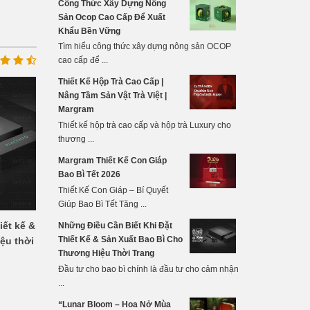
Công Thức Xây Dựng Nông
Sản Ocop Cao Cấp Để Xuất
Khẩu Bền Vững
Tìm hiểu công thức xây dựng nông sản OCOP
cao cấp để ...
Thiết Kế Hộp Trà Cao Cấp |
Nâng Tầm Sản Vật Trà Việt |
Margram
Thiết kế hộp trà cao cấp và hộp trà Luxury cho
thương ...
Margram Thiết Kế Con Giáp
Bao Bì Tết 2026
Thiết Kế Con Giáp – Bí Quyết
Giúp Bao Bì Tết Tăng ...
iết kế &
Những Điều Cần Biết Khi Đặt
Thiết Kế & Sản Xuất Bao Bì Cho
ệu thời
Thương Hiệu Thời Trang
Đầu tư cho bao bì chính là đầu tư cho cảm nhận
...
“Lunar Bloom – Hoa Nở Mùa