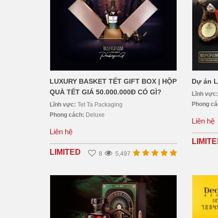
Dự án 
LUXURY BASKET TẾT GIFT BOX | HỘP
QUÀ TẾT GIÁ 50.000.000Đ CÓ GÌ?
Lĩnh vực
Phong c
Lĩnh vực:
Tet Ta Packaging
Phong cách:
Deluxe
Liên hệ
Liên hệ
LIMIT
LIMITED
8
5,497