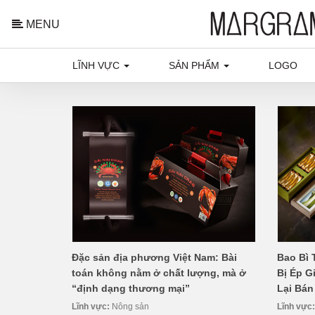
MENU
LĨNH VỰC
SẢN PHẨM
LOGO
Đặc sản địa phương Việt Nam: Bài
Bao Bì 
toán không nằm ở chất lượng, mà ở
Bị Ép G
“định dạng thương mại”
Lại Bán
Lĩnh vực:
Nông sản
Lĩnh vực