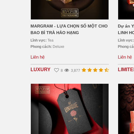
MARGRAM - LỰA CHỌN SỐ MỘT CHO
Dự án 
BAO BÌ TRÀ HẢO HẠNG
LINH H
Lĩnh vực:
Tea
Lĩnh vực
Phong cách:
Deluxe
Phong c
Liên hệ
Liên hệ
LUXURY
LIMIT
8
3,877