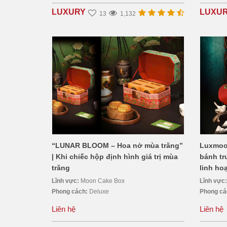
LUXURY
LUXU
13
1,132
“LUNAR BLOOM – Hoa nở mùa trăng”
Luxmoon
| Khi chiếc hộp định hình giá trị mùa
bánh tr
trăng
linh ho
Lĩnh vực:
Moon Cake Box
Lĩnh vực
Phong cách:
Deluxe
Phong c
Liên hệ
Liên hệ