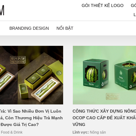
GÓI THIẾT KẾ LOGO
GÓ
BRANDING DESIGN
NỔI BẬT
Trà: Vì Sao Nhiều Đơn Vị Luôn
CÔNG THỨC XÂY DỰNG NÔNG
iá, Còn Thương Hiệu Trà Mạnh
OCOP CAO CẤP ĐỂ XUẤT KHẨ
 Được Giá Trị Cao?
VỮNG
:
Food & Drink
Lĩnh vực:
Nông sản