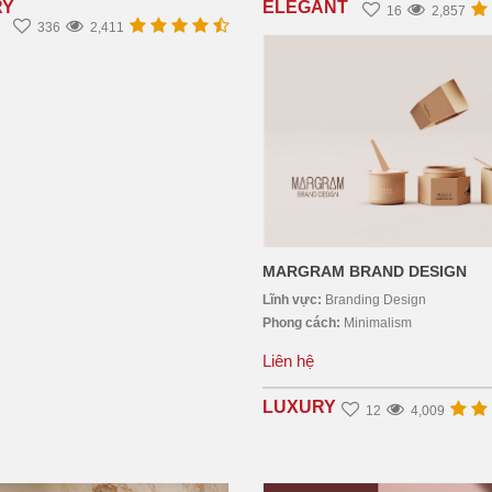
RY
ELEGANT
16
2,857
336
2,411
MARGRAM BRAND DESIGN
Lĩnh vực:
Branding Design
Phong cách:
Minimalism
Liên hệ
LUXURY
12
4,009