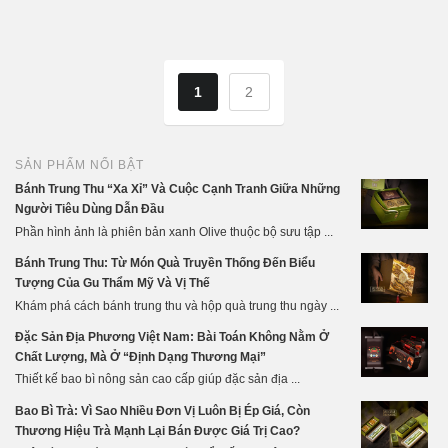
1
2
SẢN PHẨM NỔI BẬT
Bánh Trung Thu “Xa Xỉ” Và Cuộc Cạnh Tranh Giữa Những
Người Tiêu Dùng Dẫn Đầu
Phần hình ảnh là phiên bản xanh Olive thuộc bộ sưu tập ...
Bánh Trung Thu: Từ Món Quà Truyền Thống Đến Biểu
Tượng Của Gu Thẩm Mỹ Và Vị Thế
Khám phá cách bánh trung thu và hộp quà trung thu ngày ...
Đặc Sản Địa Phương Việt Nam: Bài Toán Không Nằm Ở
Chất Lượng, Mà Ở “Định Dạng Thương Mại”
Thiết kế bao bì nông sản cao cấp giúp đặc sản địa ...
Bao Bì Trà: Vì Sao Nhiều Đơn Vị Luôn Bị Ép Giá, Còn
Thương Hiệu Trà Mạnh Lại Bán Được Giá Trị Cao?