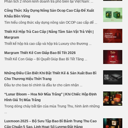
Phân tích 2 nhóm kinh doanh trà phổ biến tại Việt Nam: ...
Công Thức Xây Dựng Nông Sản Ocop Cao Cấp Để Xuất
Khẩu Bền Vững
Tìm hiểu công thức xây dựng nông sản OCOP cao cấp để ...
Thiết Kế Hộp Trà Cao Cấp | Nâng Tầm Sản Vật Trà Việt |
Margram
Thiết kế hộp trà cao cấp và hộp trà Luxury cho thương ...
Margram Thiết Kế Con Giáp Bao Bì Tết 2026
Thiết Kế Con Giáp – Bí Quyết Giúp Bao Bì Tết Tăng ...
Những Điều Cần Biết Khi Đặt Thiết Kế & Sản Xuất Bao Bì
Cho Thương Hiệu Thời Trang
Đầu tư cho bao bì chính là đầu tư cho cảm nhận ...
“Lunar Bloom – Hoa Nở Mùa Trăng” | Khi Chiếc Hộp Định
Hình Giá Trị Mùa Trăng
Trong dòng chảy bất tận của mùa Trung Thu, hình ảnh những
...
Luxmoon 2025 – Bộ Sưu Tập Bao Bì Bánh Trung Thu Cao
Cấp Chuẩn 5 Sao, Linh Hoạt Số Lượng Đặt Hàng