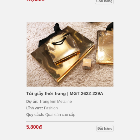
Còn hàng
Túi giấy thời trang | MGT-2622-229A
Dự án:
Tráng kim Metaline
Lĩnh vực:
Fashion
Quy cách:
Quai dán cao cấp
5,800đ
Đặt hàng