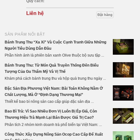
Quy cách:
Liên hệ
Đặt hàng
SẢN PHẨM NỔI BẬT
Bánh Trung Thu “Xa Xỉ” Và Cuộc Cạnh Tranh Giữa Những
Người Tiêu Dùng Dẫn Đầu
Phần hình ảnh là phiên bản xanh Olive thuộc bộ sưu tập ...
Bánh Trung Thu: Từ Món Quà Truyền Thống Đến Biểu
Tượng Của Gu Thẩm Mỹ Và Vị Thế
Khám phá cách bánh trung thu và hộp quà trung thu ngày ...
Đặc Sản Địa Phương Việt Nam: Bài Toán Không Nằm Ở
Chất Lượng, Mà Ở “Định Dạng Thương Mại”
Thiết kế bao bì nông sản cao cấp giúp đặc sản địa ...
Bao Bì Trà: Vì Sao Nhiều Đơn Vị Luôn Bị Ép Giá, Còn
Thương Hiệu Trà Mạnh Lại Bán Được Giá Trị Cao?
Phân tích 2 nhóm kinh doanh trà phổ biến tại Việt Nam: ...
Công Thức Xây Dựng Nông Sản Ocop Cao Cấp Để Xuất