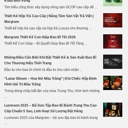
Khẩu Bền Vững
Tìm hiểu công thức xây dựng nông sản OCOP cao cấp để ...
Thiết Kế Hộp Trà Cao Cấp | Nâng Tầm Sản Vật Trà Việt |
Margram
Thiết kế hộp trà cao cấp và hộp trà Luxury cho thương ...
Margram Thiết Kế Con Giáp Bao Bì Tết 2026
Thiết Kế Con Giáp – Bí Quyết Giúp Bao Bì Tết Tăng ...
Những Điều Cần Biết Khi Đặt Thiết Kế & Sản Xuất Bao Bì
Cho Thương Hiệu Thời Trang
Đầu tư cho bao bì chính là đầu tư cho cảm nhận ...
“Lunar Bloom – Hoa Nở Mùa Trăng” | Khi Chiếc Hộp Định
Hình Giá Trị Mùa Trăng
Trong dòng chảy bất tận của mùa Trung Thu, hình ảnh những
...
Luxmoon 2025 – Bộ Sưu Tập Bao Bì Bánh Trung Thu Cao
Cấp Chuẩn 5 Sao, Linh Hoạt Số Lượng Đặt Hàng
Luxmoon 2025 của Margram – bộ sưu tập bao bì bánh trung
...