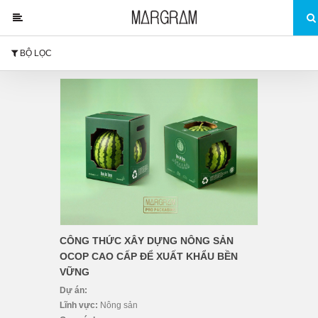
BỘ LỌC
CÔNG THỨC XÂY DỰNG NÔNG SẢN
OCOP CAO CẤP ĐỂ XUẤT KHẨU BỀN
VỮNG
Dự án:
Lĩnh vực:
Nông sản