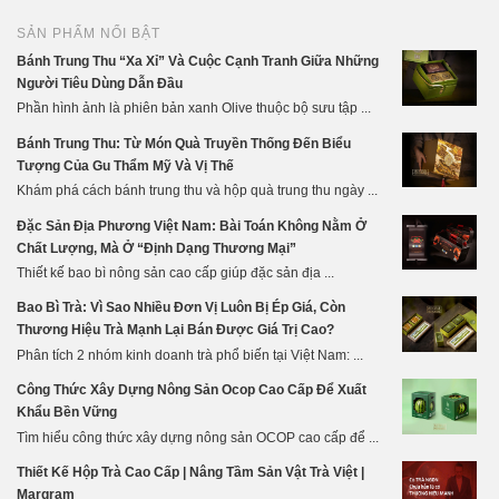
SẢN PHẨM NỔI BẬT
Bánh Trung Thu “Xa Xỉ” Và Cuộc Cạnh Tranh Giữa Những
Người Tiêu Dùng Dẫn Đầu
Phần hình ảnh là phiên bản xanh Olive thuộc bộ sưu tập ...
Bánh Trung Thu: Từ Món Quà Truyền Thống Đến Biểu
Tượng Của Gu Thẩm Mỹ Và Vị Thế
Khám phá cách bánh trung thu và hộp quà trung thu ngày ...
Đặc Sản Địa Phương Việt Nam: Bài Toán Không Nằm Ở
Chất Lượng, Mà Ở “Định Dạng Thương Mại”
Thiết kế bao bì nông sản cao cấp giúp đặc sản địa ...
Bao Bì Trà: Vì Sao Nhiều Đơn Vị Luôn Bị Ép Giá, Còn
Thương Hiệu Trà Mạnh Lại Bán Được Giá Trị Cao?
Phân tích 2 nhóm kinh doanh trà phổ biến tại Việt Nam: ...
Công Thức Xây Dựng Nông Sản Ocop Cao Cấp Để Xuất
Khẩu Bền Vững
Tìm hiểu công thức xây dựng nông sản OCOP cao cấp để ...
Thiết Kế Hộp Trà Cao Cấp | Nâng Tầm Sản Vật Trà Việt |
Margram