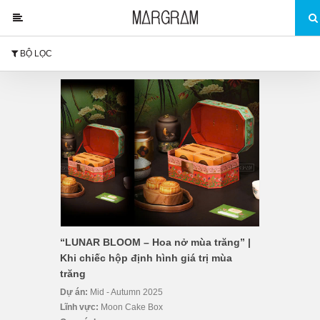
BỘ LỌC
“LUNAR BLOOM – Hoa nở mùa trăng” |
Khi chiếc hộp định hình giá trị mùa
trăng
Dự án:
Mid - Autumn 2025
Lĩnh vực:
Moon Cake Box