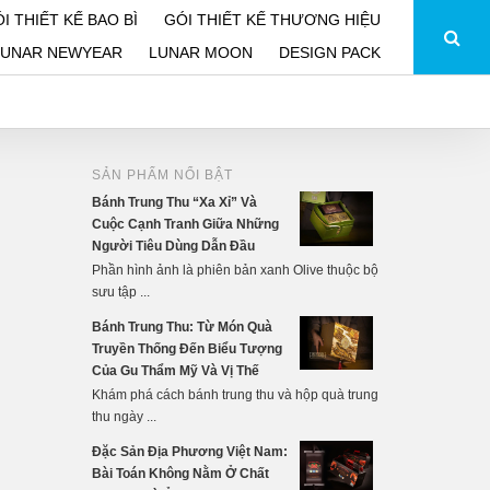
I THIẾT KẾ BAO BÌ
GÓI THIẾT KẾ THƯƠNG HIỆU
LUNAR NEWYEAR
LUNAR MOON
DESIGN PACK
SẢN PHẨM NỔI BẬT
Bánh Trung Thu “Xa Xỉ” Và
Cuộc Cạnh Tranh Giữa Những
Người Tiêu Dùng Dẫn Đầu
Phần hình ảnh là phiên bản xanh Olive thuộc bộ
sưu tập ...
Bánh Trung Thu: Từ Món Quà
Truyền Thống Đến Biểu Tượng
Của Gu Thẩm Mỹ Và Vị Thế
Khám phá cách bánh trung thu và hộp quà trung
thu ngày ...
Đặc Sản Địa Phương Việt Nam:
Bài Toán Không Nằm Ở Chất