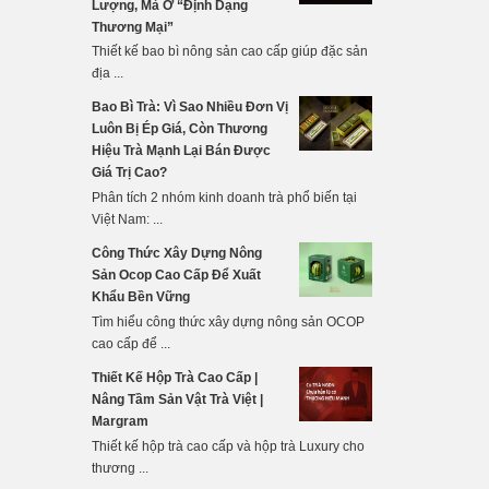
Lượng, Mà Ở “Định Dạng
Thương Mại”
Thiết kế bao bì nông sản cao cấp giúp đặc sản
địa ...
Bao Bì Trà: Vì Sao Nhiều Đơn Vị
Luôn Bị Ép Giá, Còn Thương
Hiệu Trà Mạnh Lại Bán Được
Giá Trị Cao?
Phân tích 2 nhóm kinh doanh trà phổ biến tại
Việt Nam: ...
Công Thức Xây Dựng Nông
Sản Ocop Cao Cấp Để Xuất
Khẩu Bền Vững
Tìm hiểu công thức xây dựng nông sản OCOP
cao cấp để ...
Thiết Kế Hộp Trà Cao Cấp |
Nâng Tầm Sản Vật Trà Việt |
Margram
Thiết kế hộp trà cao cấp và hộp trà Luxury cho
thương ...