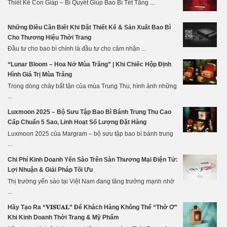
Thiết Kế Con Giáp – Bí Quyết Giúp Bao Bì Tết Tăng ...
Những Điều Cần Biết Khi Đặt Thiết Kế & Sản Xuất Bao Bì
Cho Thương Hiệu Thời Trang
Đầu tư cho bao bì chính là đầu tư cho cảm nhận ...
“Lunar Bloom – Hoa Nở Mùa Trăng” | Khi Chiếc Hộp Định
Hình Giá Trị Mùa Trăng
Trong dòng chảy bất tận của mùa Trung Thu, hình ảnh những
...
Luxmoon 2025 – Bộ Sưu Tập Bao Bì Bánh Trung Thu Cao
Cấp Chuẩn 5 Sao, Linh Hoạt Số Lượng Đặt Hàng
Luxmoon 2025 của Margram – bộ sưu tập bao bì bánh trung
...
Chi Phí Kinh Doanh Yến Sào Trên Sàn Thương Mại Điện Tử:
Lợi Nhuận & Giải Pháp Tối Ưu
Thị trường yến sào tại Việt Nam đang tăng trưởng mạnh nhờ
...
Hãy Tạo Ra “𝐕𝐈𝐒𝐔𝐀𝐋” Để Khách Hàng Không Thể “Thờ Ơ”
Khi Kinh Doanh Thời Trang & Mỹ Phẩm