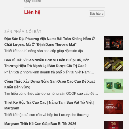
Quy cách:
Liên hệ
Đặt hàng
SẢN PHẨM NỔI BẬT
Đặc Sản Địa Phương Việt Nam: Bài Toán Không Nằm Ở
Chất Lượng, Mà Ở “Định Dạng Thương Mại”
Thiết kế bao bì nông sản cao cấp giúp đặc sản địa ...
Bao Bì Trà: Vì Sao Nhiều Đơn Vị Luôn Bị Ép Giá, Còn
Thương Hiệu Trà Mạnh Lại Bán Được Giá Trị Cao?
Phân tích 2 nhóm kinh doanh trà phổ biến tại Việt Nam: ...
Công Thức Xây Dựng Nông Sản Ocop Cao Cấp Để Xuất
Khẩu Bền Vững
Tìm hiểu công thức xây dựng nông sản OCOP cao cấp để ...
Thiết Kế Hộp Trà Cao Cấp | Nâng Tầm Sản Vật Trà Việt |
Margram
Thiết kế hộp trà cao cấp và hộp trà Luxury cho thương ...
Margram Thiết Kế Con Giáp Bao Bì Tết 2026