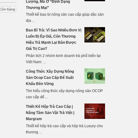
Lượng, Mà Ở “Định Dạng
Thương Mại”
Còn hàng
Thiết kế bao bì nông sản cao cấp giúp đặc sản
địa ...
Bao Bì Trà: Vì Sao Nhiều Đơn Vị
Luôn Bị Ép Giá, Còn Thương
Hiệu Trà Mạnh Lại Bán Được
Giá Trị Cao?
Phân tích 2 nhóm kinh doanh trà phổ biến tại
Việt Nam: ...
Công Thức Xây Dựng Nông
Sản Ocop Cao Cấp Để Xuất
Khẩu Bền Vững
Tìm hiểu công thức xây dựng nông sản OCOP
cao cấp để ...
Thiết Kế Hộp Trà Cao Cấp |
Nâng Tầm Sản Vật Trà Việt |
Margram
Thiết kế hộp trà cao cấp và hộp trà Luxury cho
thương ...