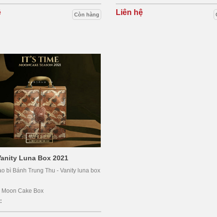
ệ
Liên hệ
Còn hàng
anity Luna Box 2021
o bì Bánh Trung Thu - Vanity luna box
:
Moon Cake Box
: