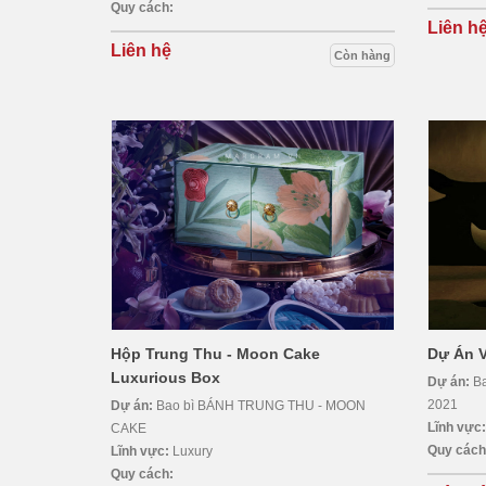
Quy cách:
Liên h
Liên hệ
Còn hàng
Hộp Trung Thu - Moon Cake
Dự Án V
Luxurious Box
Dự án:
Ba
2021
Dự án:
Bao bì BÁNH TRUNG THU - MOON
Lĩnh vực
CAKE
Quy cách
Lĩnh vực:
Luxury
Quy cách: