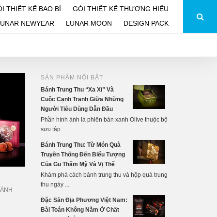
I THIẾT KẾ BAO BÌ
GÓI THIẾT KẾ THƯƠNG HIỆU
LUNAR NEWYEAR
LUNAR MOON
DESIGN PACK
SẢN PHẨM NỔI BẬT
Bánh Trung Thu “Xa Xỉ” Và
Cuộc Cạnh Tranh Giữa Những
Người Tiêu Dùng Dẫn Đầu
Phần hình ảnh là phiên bản xanh Olive thuộc bộ
sưu tập ...
Bánh Trung Thu: Từ Món Quà
Truyền Thống Đến Biểu Tượng
Của Gu Thẩm Mỹ Và Vị Thế
Khám phá cách bánh trung thu và hộp quà trung
thu ngày ...
BÁNH
Đặc Sản Địa Phương Việt Nam:
Bài Toán Không Nằm Ở Chất