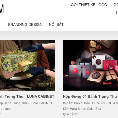
GÓI THIẾT KẾ LOGO
GÓ
BRANDING DESIGN
NỔI BẬT
nh Trung Thu - LUNA CABINET
Hộp Đựng 04 Bánh Trung Thu
ộp Bánh Trung Thu - LUNA CABINET
Dự án:
Bao bì BÁNH TRUNG THU 4 
:
Luxury
Lĩnh vực:
Moon Cake Box
:
Quy cách: