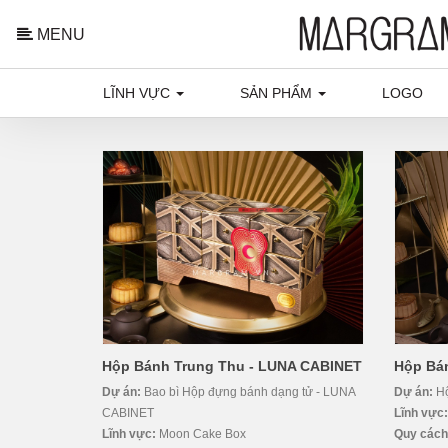
MENU
LĨNH VỰC
SẢN PHẨM
LOGO
Hộp Bánh Trung Thu - LUNA CABINET
Hộp Bá
Dự án:
Bao bì Hộp đựng bánh dạng tử - LUNA
Dự án:
H
CABINET
Lĩnh vực
Lĩnh vực:
Moon Cake Box
Quy cách