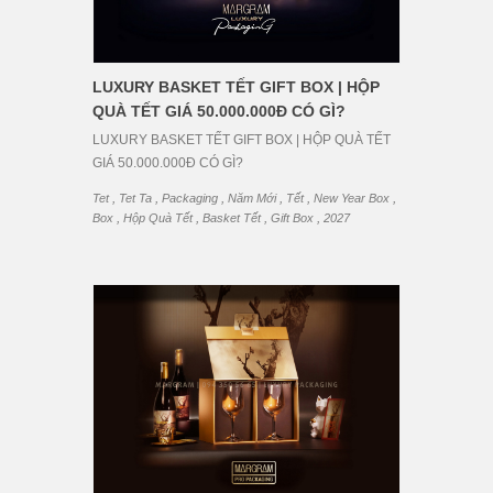
LUXURY BASKET TẾT GIFT BOX | HỘP
QUÀ TẾT GIÁ 50.000.000Đ CÓ GÌ?
LUXURY BASKET TẾT GIFT BOX | HỘP QUÀ TẾT
GIÁ 50.000.000Đ CÓ GÌ?
,
,
,
,
,
,
Tet
Tet Ta
Packaging
Năm Mới
Tết
New Year Box
,
,
,
,
Box
Hộp Quà Tết
Basket Tết
Gift Box
2027