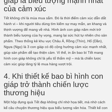
giáp là biểu tượng mạnh nhất
của cảm xúc
Tết không chỉ là mùa mua sắm. Đó là thời điểm cảm xúc dẫn dắt
hành vi – khi người tiêu dùng tìm kiếm sự may mắn, an khang và
thịnh vượng để mang về nhà. Hình ảnh con giáp năm mới trở
thành biểu tượng của hy vọng, mang lại sức hút tự nhiên cho sản
phẩm. Theo thống kê khu vực Châu Á, Rồng (Thìn), Hổ (Dần),
Ngựa (Ngọ) là 3 con giáp có độ cộng hưởng cảm xúc mạnh nhất,
giúp sản phẩm dễ tạo thiện cảm. Vì thế, in ấn bao bì Tết mang
hình con giáp không chỉ là yếu tố thẩm mỹ – mà là chiến lược
cảm xúc giúp tăng tỷ lệ mua hàng vượt trội.
4. Khi thiết kế bao bì hình con
giáp trở thành chiến lược
thương hiệu
Một hộp đựng quà Tết đẹp không chỉ nhờ họa tiết, mà nhờ cách
kể câu chuyện thương hiệu qua biểu tượng văn hóa. Thiết kế con