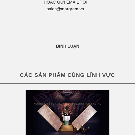
HOẶC GỬI EMAIL TỚI
sales@margram.vn
BÌNH LUẬN
CÁC SẢN PHẨM CÙNG LĨNH VỰC