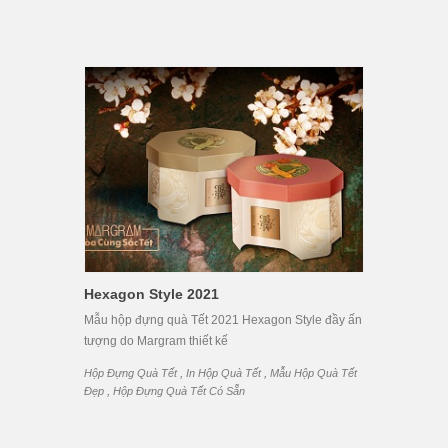
Hexagon Style 2021
Mẫu hộp đựng quà Tết 2021 Hexagon Style đầy ấn
tượng do Margram thiết kế
,
,
Hộp Đựng Quà Tết
In Hộp Quà Tết
Mẫu Hộp Quà Tết
,
Đẹp
Hộp Đựng Quà Tết Có Sẵn