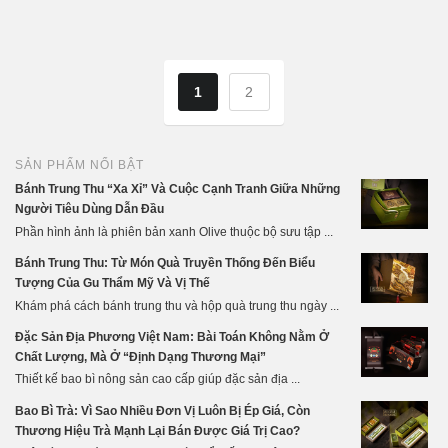
1
2
SẢN PHẨM NỔI BẬT
Bánh Trung Thu “Xa Xỉ” Và Cuộc Cạnh Tranh Giữa Những
Người Tiêu Dùng Dẫn Đầu
Phần hình ảnh là phiên bản xanh Olive thuộc bộ sưu tập ...
Bánh Trung Thu: Từ Món Quà Truyền Thống Đến Biểu
Tượng Của Gu Thẩm Mỹ Và Vị Thế
Khám phá cách bánh trung thu và hộp quà trung thu ngày ...
Đặc Sản Địa Phương Việt Nam: Bài Toán Không Nằm Ở
Chất Lượng, Mà Ở “Định Dạng Thương Mại”
Thiết kế bao bì nông sản cao cấp giúp đặc sản địa ...
Bao Bì Trà: Vì Sao Nhiều Đơn Vị Luôn Bị Ép Giá, Còn
Thương Hiệu Trà Mạnh Lại Bán Được Giá Trị Cao?