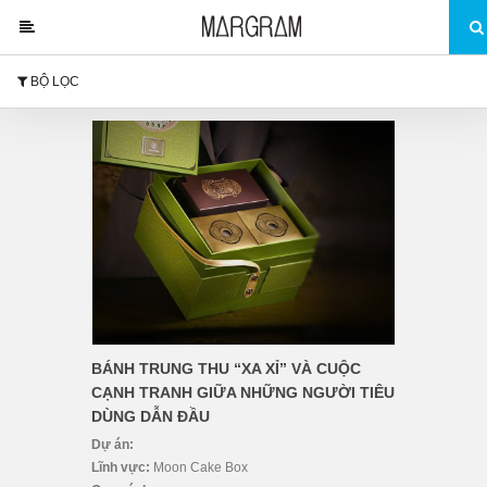
BỘ LỌC
BÁNH TRUNG THU “XA XỈ” VÀ CUỘC
CẠNH TRANH GIỮA NHỮNG NGƯỜI TIÊU
DÙNG DẪN ĐẦU
Dự án:
Lĩnh vực:
Moon Cake Box