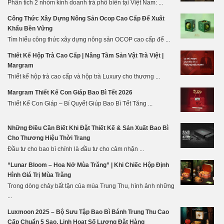
Phân tích 2 nhóm kinh doanh trà phổ biến tại Việt Nam: ...
Công Thức Xây Dựng Nông Sản Ocop Cao Cấp Để Xuất
Khẩu Bền Vững
Tìm hiểu công thức xây dựng nông sản OCOP cao cấp để ...
Thiết Kế Hộp Trà Cao Cấp | Nâng Tầm Sản Vật Trà Việt |
Margram
Thiết kế hộp trà cao cấp và hộp trà Luxury cho thương ...
Margram Thiết Kế Con Giáp Bao Bì Tết 2026
Thiết Kế Con Giáp – Bí Quyết Giúp Bao Bì Tết Tăng ...
Những Điều Cần Biết Khi Đặt Thiết Kế & Sản Xuất Bao Bì
Cho Thương Hiệu Thời Trang
Đầu tư cho bao bì chính là đầu tư cho cảm nhận ...
“Lunar Bloom – Hoa Nở Mùa Trăng” | Khi Chiếc Hộp Định
Hình Giá Trị Mùa Trăng
Trong dòng chảy bất tận của mùa Trung Thu, hình ảnh những
...
Luxmoon 2025 – Bộ Sưu Tập Bao Bì Bánh Trung Thu Cao
Cấp Chuẩn 5 Sao, Linh Hoạt Số Lượng Đặt Hàng