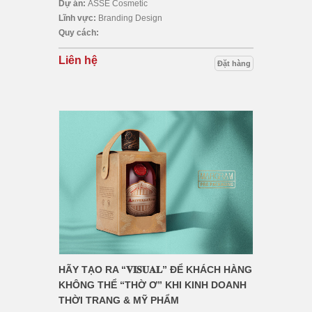
Dự án:
ASSE Cosmetic
Lĩnh vực:
Branding Design
Quy cách:
Liên hệ
Đặt hàng
HÃY TẠO RA “𝐕𝐈𝐒𝐔𝐀𝐋” ĐỂ KHÁCH HÀNG
KHÔNG THỂ “THỜ Ơ” KHI KINH DOANH
THỜI TRANG & MỸ PHẨM