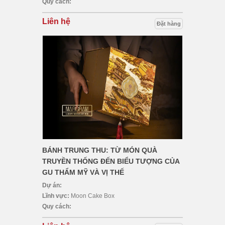
Quy cách:
Liên hệ
Đặt hàng
BÁNH TRUNG THU: TỪ MÓN QUÀ
TRUYỀN THỐNG ĐẾN BIỂU TƯỢNG CỦA
GU THẨM MỸ VÀ VỊ THẾ
Dự án:
Lĩnh vực:
Moon Cake Box
Quy cách: