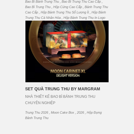
,
,
Bao Bì Bánh Trung Thu
Bao Bì Trung Thu Cao Cấp
,
,
Bao Bì Trung Thu
Hộp Cứng Cao Cấp
Bánh Trung Thu
,
,
Cao Cấp
Hộp Bánh Trung Thu Số Lượng Ít
Hộp Bánh
,
Trung Thu Cá Nhân Hóa
Hộp Bánh Trung Thu In Logo
SET QUÀ TRUNG THU BY MARGRAM
NHÀ THIẾT KẾ BAO BÌ BÁNH TRUNG THU
CHUYÊN NGHIỆP
,
,
,
Trung Thu 2026
Moon Cake Box
2026
Hộp Đựng
Bánh Trung Thu