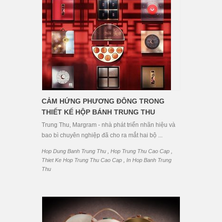
CẢM HỨNG PHƯƠNG ĐÔNG TRONG
THIẾT KẾ HỘP BÁNH TRUNG THU
Trung Thu, Margram - nhà phát triển nhãn hiệu và
bao bì chuyên nghiệp đã cho ra mắt hai bộ ...
,
,
Hop Dung Banh Trung Thu
Hop Trung Thu Cao Cap
,
Thiet Ke Hop Trung Thu Cao Cap
In Hop Banh Trung
Thu