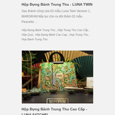
Hộp Đựng Bánh Trung Thu - LUNA TWIN
Sau thành công của 02 mẫu Luna Twin Version 1,
MARGRAM tiếp tục cho ra đời thêm 02 mẫu
Peaceful ...
,
,
Hộp Đựng Bánh Trung Thu
Hộp Trung Thu Cao Cấp
,
,
,
Hộp Quà
Hộp Đựng Bánh Cao Cap
Hop Trung Thu
Hop Banh Trung Thu
Hộp Đựng Bánh Trung Thu Cao Cấp -
LUNA SATCHEL