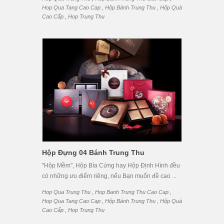
,
,
Hop Qua Tang Cao Cap
Hộp Bánh Trung Thu
Hộp Quà
,
Cao Cấp
Hop Trung Thu
Hộp Đựng 04 Bánh Trung Thu
"Hộp Mềm", Hộp Bìa Cứng hay Hộp Định Hình đều
có những ưu điểm riêng, nếu Bạn muốn đề cao ...
,
,
Hop Qua Trung Thu
Hop Banh Trung Thu Cao Cap
,
,
Hop Qua Tang Cao Cap
Hộp Bánh Trung Thu
Hộp Quà
,
Cao Cấp
Hop Trung Thu