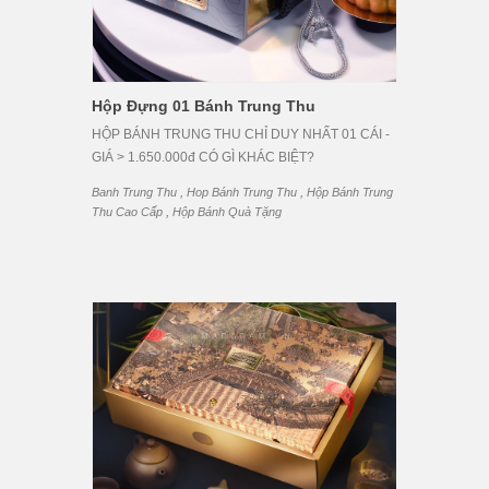
Hộp Đựng 01 Bánh Trung Thu
HỘP BÁNH TRUNG THU CHỈ DUY NHẤT 01 CÁI -
GIÁ > 1.650.000đ CÓ GÌ KHÁC BIỆT?
,
,
Banh Trung Thu
Hop Bánh Trung Thu
Hộp Bánh Trung
,
Thu Cao Cấp
Hộp Bánh Quà Tặng