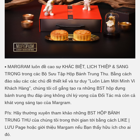
▪ MARGRAM luôn đề cao sự KHÁC BIỆT, LỊCH THIỆP & SANG
TRỌNG trong các Bộ Sưu Tập Hộp Bánh Trung Thu. Bằng cách
đào sâu các các chủ đề thiết kế và tư duy "Luôn Làm Mới Mình Vì
Khách Hàng", chúng tôi cố gắng tạo ra những BST hộp đựng
bánh trung thu đáp ứng không chỉ kỳ vọng của Đối Tác mà còn cả
khát vọng sáng tạo của Margram.
P/s: Hãy thường xuyên tham khảo những BST HỘP BÁNH
TRUNG THU của chúng tôi trong thời gian tới bằng cách LIKE |
LƯU Page hoặc giới thiệu Margam nếu Bạn thấy hữu ích cho ai
đó.