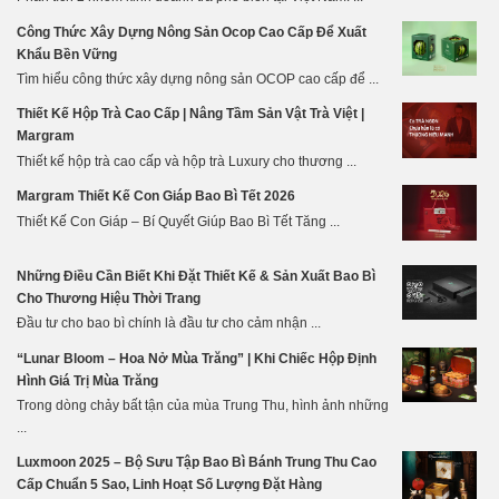
Công Thức Xây Dựng Nông Sản Ocop Cao Cấp Để Xuất
Khẩu Bền Vững
Tìm hiểu công thức xây dựng nông sản OCOP cao cấp để ...
Thiết Kế Hộp Trà Cao Cấp | Nâng Tầm Sản Vật Trà Việt |
Margram
Thiết kế hộp trà cao cấp và hộp trà Luxury cho thương ...
Margram Thiết Kế Con Giáp Bao Bì Tết 2026
Thiết Kế Con Giáp – Bí Quyết Giúp Bao Bì Tết Tăng ...
Những Điều Cần Biết Khi Đặt Thiết Kế & Sản Xuất Bao Bì
Cho Thương Hiệu Thời Trang
Đầu tư cho bao bì chính là đầu tư cho cảm nhận ...
“Lunar Bloom – Hoa Nở Mùa Trăng” | Khi Chiếc Hộp Định
Hình Giá Trị Mùa Trăng
Trong dòng chảy bất tận của mùa Trung Thu, hình ảnh những
...
Luxmoon 2025 – Bộ Sưu Tập Bao Bì Bánh Trung Thu Cao
Cấp Chuẩn 5 Sao, Linh Hoạt Số Lượng Đặt Hàng