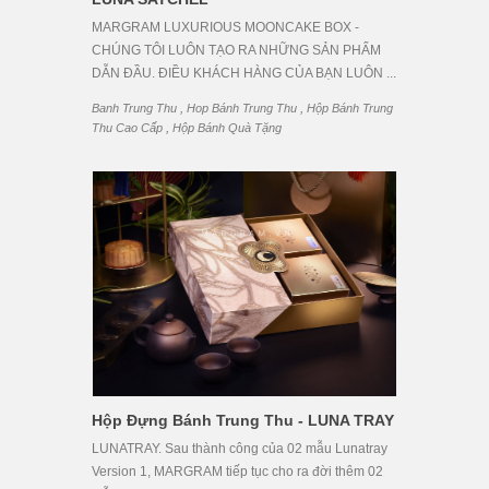
MARGRAM LUXURIOUS MOONCAKE BOX -
CHÚNG TÔI LUÔN TẠO RA NHỮNG SẢN PHẨM
DẪN ĐẦU. ĐIỀU KHÁCH HÀNG CỦA BẠN LUÔN ...
,
,
Banh Trung Thu
Hop Bánh Trung Thu
Hộp Bánh Trung
,
Thu Cao Cấp
Hộp Bánh Quà Tặng
Hộp Đựng Bánh Trung Thu - LUNA TRAY
LUNATRAY. Sau thành công của 02 mẫu Lunatray
Version 1, MARGRAM tiếp tục cho ra đời thêm 02