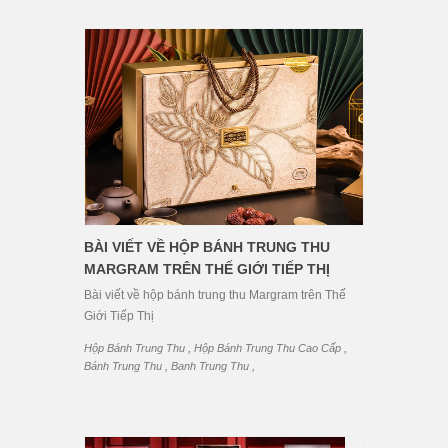
BÀI VIẾT VỀ HỘP BÁNH TRUNG THU
MARGRAM TRÊN THẾ GIỚI TIẾP THỊ
Bài viết về hộp bánh trung thu Margram trên Thế
Giới Tiếp Thị
,
,
Hộp Bánh Trung Thu
Hộp Bánh Trung Thu Cao Cấp
,
,
Bánh Trung Thu
Banh Trung Thu