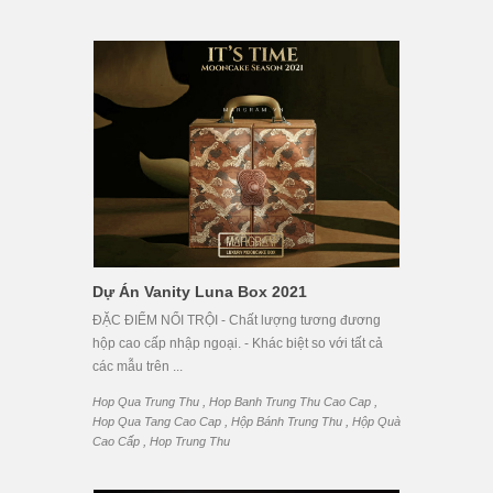
Dự Án Vanity Luna Box 2021
ĐẶC ĐIỂM NỔI TRỘI - Chất lượng tương đương
hộp cao cấp nhập ngoại. - Khác biệt so với tất cả
các mẫu trên ...
,
,
Hop Qua Trung Thu
Hop Banh Trung Thu Cao Cap
,
,
Hop Qua Tang Cao Cap
Hộp Bánh Trung Thu
Hộp Quà
,
Cao Cấp
Hop Trung Thu