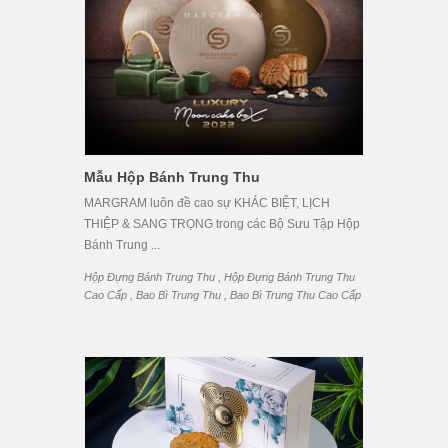
Mẫu Hộp Bánh Trung Thu
MARGRAM luôn đề cao sự KHÁC BIỆT, LỊCH
THIỆP & SANG TRỌNG trong các Bộ Sưu Tập Hộp
Bánh Trung ...
,
Hộp Đựng Bánh Trung Thu
Hộp Đựng Bánh Trung Thu
,
,
Cao Cấp
Bao Bì Trung Thu
Bao Bì Trung Thu Cao Cấp