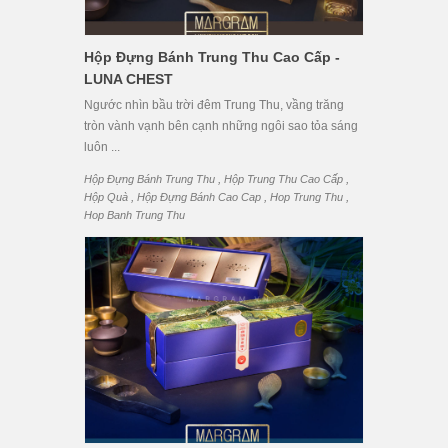
Hộp Đựng Bánh Trung Thu Cao Cấp -
LUNA CHEST
Ngước nhìn bầu trời đêm Trung Thu, vầng trăng
tròn vành vạnh bên cạnh những ngôi sao tỏa sáng
luôn ...
,
,
Hộp Đựng Bánh Trung Thu
Hộp Trung Thu Cao Cấp
,
,
,
Hộp Quà
Hộp Đựng Bánh Cao Cap
Hop Trung Thu
Hop Banh Trung Thu