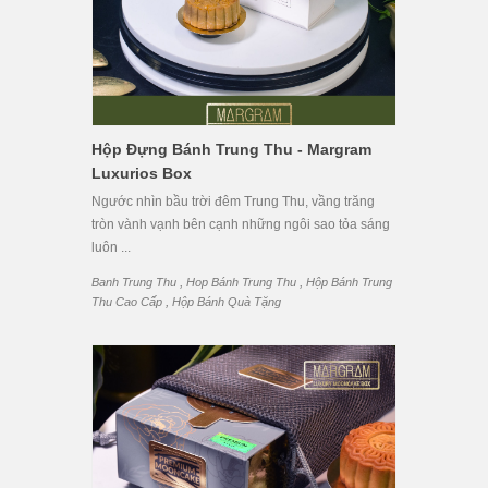
Hộp Đựng Bánh Trung Thu - Margram
Luxurios Box
Ngước nhìn bầu trời đêm Trung Thu, vầng trăng
tròn vành vạnh bên cạnh những ngôi sao tỏa sáng
luôn ...
,
,
Banh Trung Thu
Hop Bánh Trung Thu
Hộp Bánh Trung
,
Thu Cao Cấp
Hộp Bánh Quà Tặng