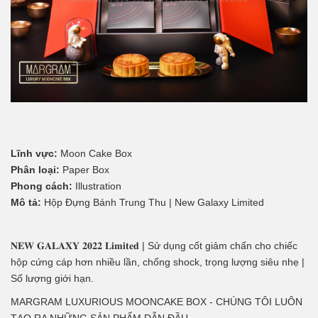
Lĩnh vực:
Moon Cake Box
Phân loại:
Paper Box
Phong cách:
Illustration
Mô tả:
Hộp Đựng Bánh Trung Thu | New Galaxy Limited
𝐍𝐄𝐖 𝐆𝐀𝐋𝐀𝐗𝐘 𝟐𝟎𝟐𝟐 𝐋𝐢𝐦𝐢𝐭𝐞𝐝 | Sử dụng cốt giảm chấn cho chiếc
hộp cứng cáp hơn nhiều lần, chống shock, trọng lượng siêu nhẹ |
Số lượng giới hạn.
MARGRAM LUXURIOUS MOONCAKE BOX - CHÚNG TÔI LUÔN