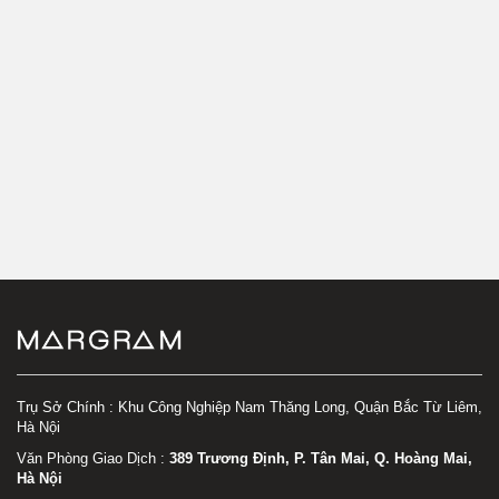
Trụ Sở Chính : Khu Công Nghiệp Nam Thăng Long, Quận Bắc Từ Liêm,
Hà Nội
Văn Phòng Giao Dịch :
389 Trương Định, P. Tân Mai, Q. Hoàng Mai,
Hà Nội