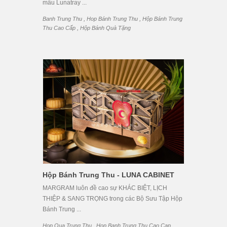
mẫu Lunatray ...
,
,
Banh Trung Thu
Hop Bánh Trung Thu
Hộp Bánh Trung
,
Thu Cao Cấp
Hộp Bánh Quà Tặng
Hộp Bánh Trung Thu - LUNA CABINET
MARGRAM luôn đề cao sự KHÁC BIỆT, LỊCH
THIỆP & SANG TRỌNG trong các Bộ Sưu Tập Hộp
Bánh Trung ...
,
,
Hop Qua Trung Thu
Hop Banh Trung Thu Cao Cap