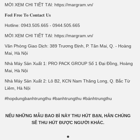
MỜI XEM CHI TIẾT TẠI: https://margram.vn/
𝐅𝐞𝐞𝐥 𝐅𝐫𝐞𝐞 𝐓𝐨 𝐂𝐨𝐧𝐭𝐚𝐜𝐭 𝐔𝐬
Hotline: 0943.505.665 - 0944.505.665
MỜI XEM CHI TIẾT TẠI: https://margram.vn/
Văn Phòng Giao Dịch: 389 Trương Định, P. Tân Mai, Q. - Hoàng
Mai, Hà Nội
Nhà Máy Sản Xuất 1: PRO PACK GROUP Số 1 Đại Đồng, Hoàng
Mai, Hà Nội
Nhà Máy Sản Xuất 2: Lô B2, KCN Nam Thăng Long, Q. Bắc Từ
Liêm, Hà Nội
#hopdungbanhtrungthu #banhtrungthu #bánhtrungthu
NẾU NHỮNG MẪU BAO BÌ NÀY THU HÚT BẠN, HẲN CHÚNG
SẼ THU HÚT ĐƯỢC NGƯỜI KHÁC.