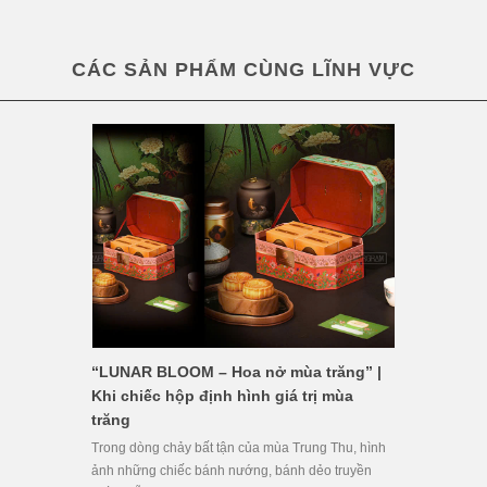
CÁC SẢN PHẨM CÙNG LĨNH VỰC
“LUNAR BLOOM – Hoa nở mùa trăng” |
Khi chiếc hộp định hình giá trị mùa
trăng
Trong dòng chảy bất tận của mùa Trung Thu, hình
ảnh những chiếc bánh nướng, bánh dẻo truyền