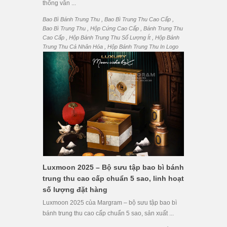
thống vẫn ...
,
,
Bao Bì Bánh Trung Thu
Bao Bì Trung Thu Cao Cấp
,
,
Bao Bì Trung Thu
Hộp Cứng Cao Cấp
Bánh Trung Thu
,
,
Cao Cấp
Hộp Bánh Trung Thu Số Lượng Ít
Hộp Bánh
,
Trung Thu Cá Nhân Hóa
Hộp Bánh Trung Thu In Logo
Luxmoon 2025 – Bộ sưu tập bao bì bánh
trung thu cao cấp chuẩn 5 sao, linh hoạt
số lượng đặt hàng
Luxmoon 2025 của Margram – bộ sưu tập bao bì
bánh trung thu cao cấp chuẩn 5 sao, sản xuất ...