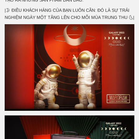
TẠO RA NHỮNG SẢN PHẨM DẪN ĐẦU.
|🌛 ĐIỀU KHÁCH HÀNG CỦA BẠN LUÔN CẦN: ĐÓ LÀ SỰ TRẢI
NGHIỆM NGÀY MỘT TĂNG LÊN CHO MỖI MÙA TRUNG THU 🌜|