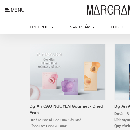
MENU
LĨNH VỰC
SẢN PHẨM
LOGO
Dự Án CAO NGUYEN Gourmet - Dried
Dự Án 
Fruit
Dự án:
B
Lĩnh vực
Dự án:
Bao bì Hoa Quả Sấy Khô
Quy cách
Lĩnh vực:
Food & Drink