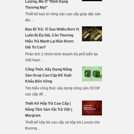
Lượng, Mà Ở “Định Dạng
Thương Mại”
Thiết kế bao bì nông sản cao cấp giúp đặc sản
địa ...
Bao Bì Trà: Vì Sao Nhiều Đơn Vị
Luôn Bị Ép Giá, Còn Thương
Hiệu Trà Mạnh Lại Bán Được
Giá Trị Cao?
Phân tích 2 nhóm kinh doanh trà phổ biến tại
Việt Nam: ...
Công Thức Xây Dựng Nông
Sản Ocop Cao Cấp Để Xuất
Khẩu Bền Vững
Tìm hiểu công thức xây dựng nông sản OCOP
cao cấp để ...
Thiết Kế Hộp Trà Cao Cấp |
Nâng Tầm Sản Vật Trà Việt |
Margram
Thiết kế hộp trà cao cấp và hộp trà Luxury cho
thương ...