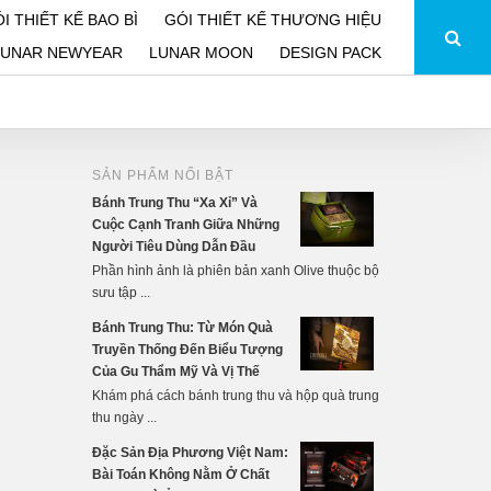
I THIẾT KẾ BAO BÌ
GÓI THIẾT KẾ THƯƠNG HIỆU
LUNAR NEWYEAR
LUNAR MOON
DESIGN PACK
SẢN PHẨM NỔI BẬT
Bánh Trung Thu “Xa Xỉ” Và
Cuộc Cạnh Tranh Giữa Những
Người Tiêu Dùng Dẫn Đầu
Phần hình ảnh là phiên bản xanh Olive thuộc bộ
sưu tập ...
Bánh Trung Thu: Từ Món Quà
Truyền Thống Đến Biểu Tượng
Của Gu Thẩm Mỹ Và Vị Thế
Khám phá cách bánh trung thu và hộp quà trung
thu ngày ...
Đặc Sản Địa Phương Việt Nam:
Bài Toán Không Nằm Ở Chất