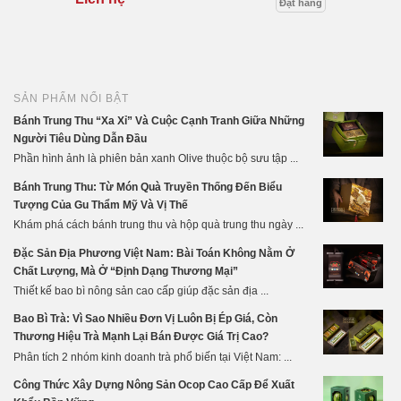
Đặt hàng
SẢN PHẨM NỔI BẬT
Bánh Trung Thu “Xa Xỉ” Và Cuộc Cạnh Tranh Giữa Những
Người Tiêu Dùng Dẫn Đầu
Phần hình ảnh là phiên bản xanh Olive thuộc bộ sưu tập ...
Bánh Trung Thu: Từ Món Quà Truyền Thống Đến Biểu
Tượng Của Gu Thẩm Mỹ Và Vị Thế
Khám phá cách bánh trung thu và hộp quà trung thu ngày ...
Đặc Sản Địa Phương Việt Nam: Bài Toán Không Nằm Ở
Chất Lượng, Mà Ở “Định Dạng Thương Mại”
Thiết kế bao bì nông sản cao cấp giúp đặc sản địa ...
Bao Bì Trà: Vì Sao Nhiều Đơn Vị Luôn Bị Ép Giá, Còn
Thương Hiệu Trà Mạnh Lại Bán Được Giá Trị Cao?
Phân tích 2 nhóm kinh doanh trà phổ biến tại Việt Nam: ...
Công Thức Xây Dựng Nông Sản Ocop Cao Cấp Để Xuất