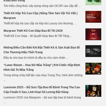
Khẩu Bền Vững
Tìm hiểu công thức xây dựng nông sản OCOP cao cấp để ...
Thiết Kế Hộp Trà Cao Cấp | Nâng Tầm Sản Vật Trà Việt |
Margram
Thiết kế hộp trà cao cấp và hộp trà Luxury cho thương ...
Margram Thiết Kế Con Giáp Bao Bì Tết 2026
Thiết Kế Con Giáp – Bí Quyết Giúp Bao Bì Tết Tăng ...
Những Điều Cần Biết Khi Đặt Thiết Kế & Sản Xuất Bao Bì
Cho Thương Hiệu Thời Trang
Đầu tư cho bao bì chính là đầu tư cho cảm nhận ...
“Lunar Bloom – Hoa Nở Mùa Trăng” | Khi Chiếc Hộp Định
Hình Giá Trị Mùa Trăng
Trong dòng chảy bất tận của mùa Trung Thu, hình ảnh những
...
Luxmoon 2025 – Bộ Sưu Tập Bao Bì Bánh Trung Thu Cao
Cấp Chuẩn 5 Sao, Linh Hoạt Số Lượng Đặt Hàng
Luxmoon 2025 của Margram – bộ sưu tập bao bì bánh trung
...