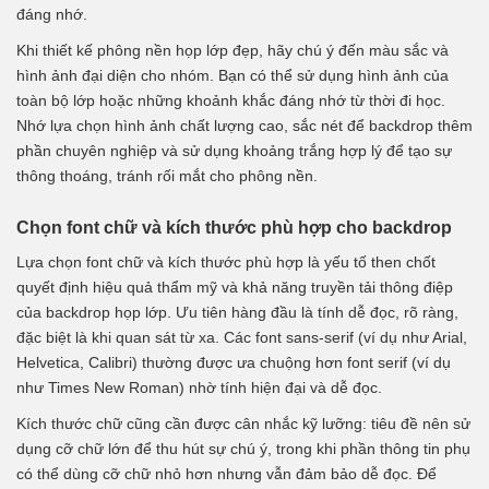
đáng nhớ.
Khi thiết kế
phông nền họp lớp đẹp
, hãy chú ý đến màu sắc và
hình ảnh đại diện cho nhóm. Bạn có thể sử dụng hình ảnh của
toàn bộ lớp hoặc những khoảnh khắc đáng nhớ từ thời đi học.
Nhớ lựa chọn hình ảnh chất lượng cao, sắc nét để backdrop thêm
phần chuyên nghiệp và sử dụng khoảng trắng hợp lý để tạo sự
thông thoáng, tránh rối mắt cho phông nền.
Chọn font chữ và kích thước phù hợp cho backdrop
Lựa chọn font chữ và kích thước phù hợp là yếu tố then chốt
quyết định hiệu quả thẩm mỹ và khả năng truyền tải thông điệp
của backdrop họp lớp. Ưu tiên hàng đầu là tính dễ đọc, rõ ràng,
đặc biệt là khi quan sát từ xa. Các font sans-serif (ví dụ như Arial,
Helvetica, Calibri) thường được ưa chuộng hơn font serif (ví dụ
như Times New Roman) nhờ tính hiện đại và dễ đọc.
Kích thước chữ cũng cần được cân nhắc kỹ lưỡng: tiêu đề nên sử
dụng cỡ chữ lớn để thu hút sự chú ý, trong khi phần thông tin phụ
có thể dùng cỡ chữ nhỏ hơn nhưng vẫn đảm bảo dễ đọc. Để