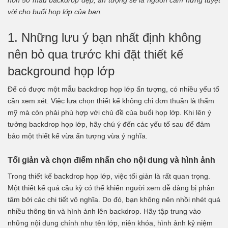
hơn 50 mẫu backdrop đẹp, ấn tượng sẽ là nguồn cảm hứng tuyệt
vời cho buổi họp lớp của bạn.
1. Những lưu ý bạn nhất định không
nên bỏ qua trước khi đặt thiết kế
background họp lớp
Để có được một mẫu backdrop họp lớp ấn tượng, có nhiều yếu tố
cần xem xét. Việc lựa chọn thiết kế không chỉ đơn thuần là thẩm
mỹ mà còn phải phù hợp với chủ đề của buổi họp lớp. Khi lên ý
tưởng backdrop họp lớp, hãy chú ý đến các yếu tố sau để đảm
bảo một thiết kế vừa ấn tượng vừa ý nghĩa.
T
ối giản và chọn điểm nhấn cho nội dung và hình ảnh
Trong thiết kế backdrop họp lớp, việc tối giản là rất quan trọng.
Một thiết kế quá cầu kỳ có thể khiến người xem dễ dàng bị phân
tâm bởi các chi tiết vô nghĩa. Do đó, bạn không nên nhồi nhét quá
nhiều thông tin và hình ảnh lên backdrop. Hãy tập trung vào
những nội dung chính như tên lớp, niên khóa, hình ảnh kỷ niệm