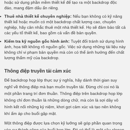
hoặc sử dụng phần mềm thiết kế để tạo ra một backdrop độc
đáo, mang đậm dấu ấn riêng.
Thuê nhà thiết kế chuyên nghiệp:
Nếu bạn không có kỹ năng
thiết kế hoặc muốn có một backdrop chất lượng cao, chuyên
nghiệp, hãy cân nhắc thuê một nhà thiết kế. Họ sẽ đảm bảo tất cả
các yếu tố thiết kế, bao gồm cả vấn đề bản quyền.
Kiểm tra kỹ nguồn gốc hình ảnh:
Tuyệt đối tránh sử dụng hình
ảnh, họa tiết không rõ nguồn gốc. Việc sử dụng những tài liệu này
không chỉ vi phạm bản quyền mà còn có thể ảnh hưởng đến chất
lượng thẩm mỹ của backdrop.
Thông điệp truyền tải cảm xúc
Để backdrop họp lớp thực sự ý nghĩa, hãy dành thời gian suy
nghĩ về thông điệp mà bạn muốn truyền tải. Đừng chỉ coi nó là
một phần trang trí đơn thuần. Thông điệp trên backdrop họp lớp
không chỉ đơn thuần là những dòng chữ, mà còn là sợi dây vô
hình kết nối những kỷ niệm, khơi gợi cảm xúc và tạo nên không
khí ấm áp cho buổi gặp mặt.
Một thông điệp được lựa chọn kỹ lưỡng sẽ góp phần quan trọng
vào sự thành công của buổi họp lớp. Đó có thể là một câu slogan