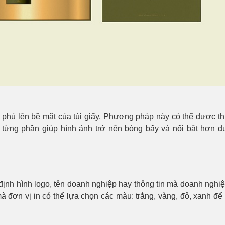
hủ lên bề mặt của túi giấy. Phương pháp này có thể được th
 từng phần giúp hình ảnh trở nên bóng bẩy và nổi bật hơn d
nh hình logo, tên doanh nghiệp hay thông tin mà doanh nghi
à đơn vị in có thể lựa chọn các màu: trắng, vàng, đỏ, xanh để