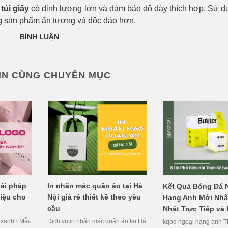
 túi giấy
có định lượng lớn và đảm bảo độ dày thích hợp. Sử d
ững sản phẩm ấn tượng và độc đáo hơn.
BÌNH LUẬN
IN CÙNG CHUYÊN MỤC
iải pháp
In nhãn mác quần áo tại Hà
Kết Quả Bóng Đá 
iệu cho
Nội giá rẻ thiết kế theo yêu
Hạng Anh Mới Nhấ
cầu
Nhật Trực Tiếp và
ì xanh? Mẫu
Dịch vụ in nhãn mác quần áo tại Hà
kqbd ngoại hạng anh Th