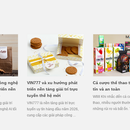
công nghệ
VIN777 và xu hướng phát
Cá cược thể thao 
riển nền
triển nền tảng giải trí trực
tín và an toàn
6
tuyến thế hệ mới
W88 Khi nhắc đến cá c
thao, nhiều người thườ
giải trí
VIN777 là nền tảng giải trí trực
những rủi ro và bất ổn. T
nghệ AI tối
tuyến uy tín hàng đầu năm 2026,
cung cấp các giải pháp công ...