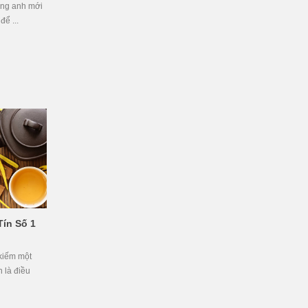
ạng anh mới
để ...
ín Số 1
 kiếm một
n là điều