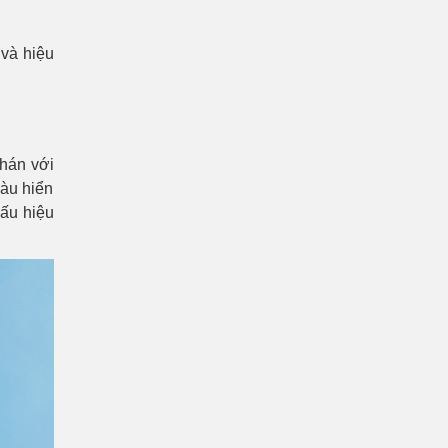
 và hiệu
chán với
màu hiển
dấu hiệu