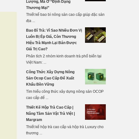
Lượng, Mà Ở “Định Dạng
Thương Mại”
Thiết kế bao bì nông sản cao cấp giúp đặc sản
địa ...
Bao Bì Trà: Vì Sao Nhiều Đơn Vị
Luôn Bị Ép Giá, Còn Thương
Hiệu Trà Mạnh Lại Bán Được
Giá Trị Cao?
Phân tích 2 nhóm kinh doanh trà phổ biến tại
Việt Nam: ...
Công Thức Xây Dựng Nông
Sản Ocop Cao Cấp Để Xuất
Khẩu Bền Vững
Tìm hiểu công thức xây dựng nông sản OCOP
cao cấp để ...
Thiết Kế Hộp Trà Cao Cấp |
Nâng Tầm Sản Vật Trà Việt |
Margram
Thiết kế hộp trà cao cấp và hộp trà Luxury cho
thương ...