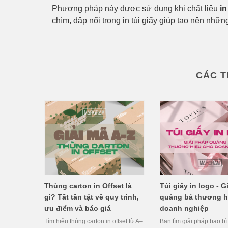
Phương pháp này được sử dụng khi chất liệu
in
chìm, dập nổi trong in túi giấy giúp tạo nên nh
CÁC T
Thùng carton in Offset là
Túi giấy in logo - G
gì? Tất tần tật về quy trình,
quảng bá thương h
ưu điểm và báo giá
doanh nghiệp
Tìm hiểu thùng carton in offset từ A–
Bạn tìm giải pháp bao b