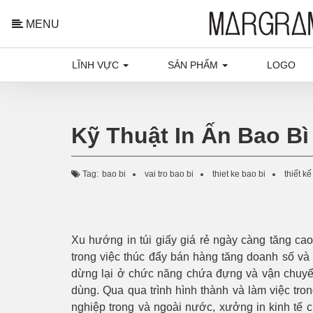
MENU
LĨNH VỰC
SẢN PHẨM
LOGO
Kỹ Thuật In Ấn Bao Bì
Tag:
bao bi
vai tro bao bi
thiet ke bao bi
thiết kế
Xu hướng in túi giấy giá rẻ ngày càng tăng cao
trong việc thúc đẩy bán hàng tăng doanh số và 
dừng lại ở chức năng chứa đựng và vận chuyển
dùng. Qua qua trình hình thành và làm việc tro
nghiệp trong và ngoài nước, xưởng in kinh tế c