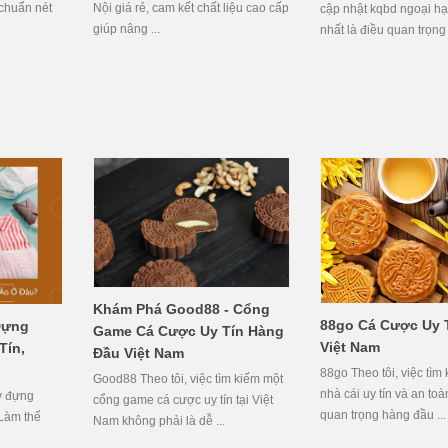
n chuẩn nét
Nội giá rẻ, cam kết chất liệu cao cấp
cập nhật kqbd ngoại h
giúp nâng ...
nhất là điều quan trọng 
Khám Phá Good88 - Cổng
88go Cá Cược Uy T
Đựng
Game Cá Cược Uy Tín Hàng
Việt Nam
Tín,
Đầu Việt Nam
88go Theo tôi, việc tìm
Good88 Theo tôi, việc tìm kiếm một
nhà cái uy tín và an toà
ấy đựng
cổng game cá cược uy tín tại Việt
quan trọng hàng đầu ...
 Làm thế
Nam không phải là dễ ...