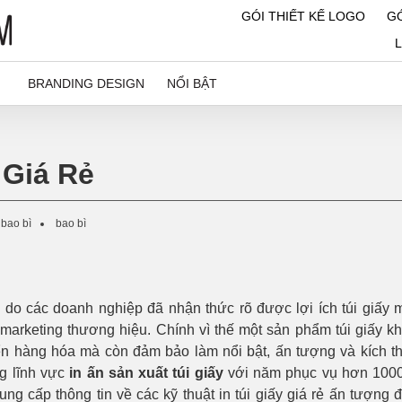
GÓI THIẾT KẾ LOGO
GÓ
BRANDING DESIGN
NỔI BẬT
 Giá Rẻ
 bao bì
bao bì
 do các doanh nghiệp đã nhận thức rõ được lợi ích túi giấy 
marketing thương hiệu. Chính vì thế một sản phẩm túi giấy k
 hàng hóa mà còn đảm bảo làm nổi bật, ấn tượng và kích thí
ng lĩnh vực
in ấn sản xuất túi giấy
với năm phục vụ hơn 100
ung cấp thông tin về các kỹ thuật in túi giấy giá rẻ ấn tượng