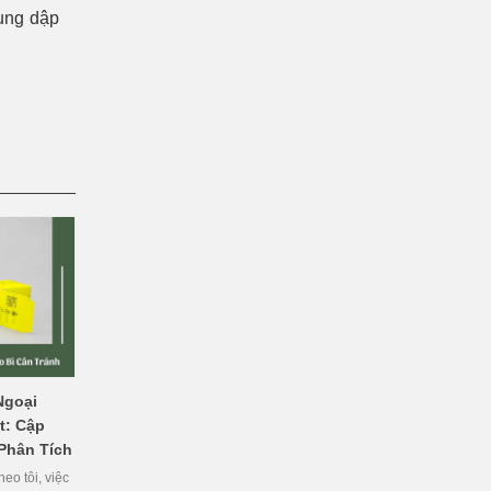
ụng dập
Ngoại
t: Cập
 Phân Tích
eo tôi, việc