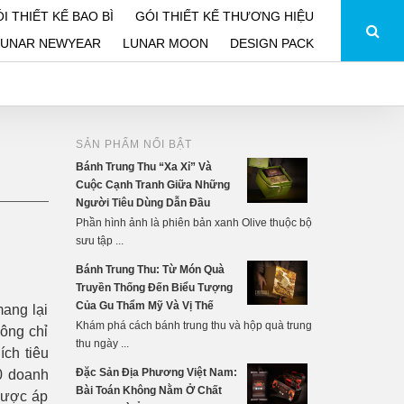
I THIẾT KẾ BAO BÌ
GÓI THIẾT KẾ THƯƠNG HIỆU
LUNAR NEWYEAR
LUNAR MOON
DESIGN PACK
SẢN PHẨM NỔI BẬT
Bánh Trung Thu “Xa Xỉ” Và
Cuộc Cạnh Tranh Giữa Những
Người Tiêu Dùng Dẫn Đầu
Phần hình ảnh là phiên bản xanh Olive thuộc bộ
sưu tập ...
Bánh Trung Thu: Từ Món Quà
Truyền Thống Đến Biểu Tượng
Của Gu Thẩm Mỹ Và Vị Thế
mang lại
Khám phá cách bánh trung thu và hộp quà trung
hông chỉ
thu ngày ...
ch tiêu
Đặc Sản Địa Phương Việt Nam:
0 doanh
Bài Toán Không Nằm Ở Chất
 được áp