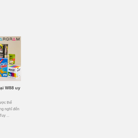
tại W88 uy
ược thể
ng nghĩ đến
uy ...