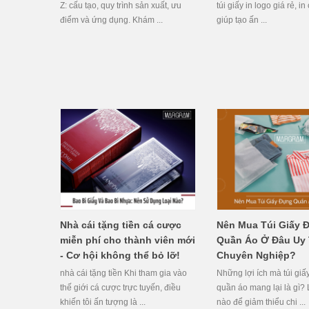
Z: cấu tạo, quy trình sản xuất, ưu
túi giấy in logo giá rẻ, i
điểm và ứng dụng. Khám ...
giúp tạo ấn ...
Nhà cái tặng tiền cá cược
Nên Mua Túi Giấy 
miễn phí cho thành viên mới
Quần Áo Ở Đâu Uy 
- Cơ hội không thể bỏ lỡ!
Chuyên Nghiệp?
nhà cái tặng tiền Khi tham gia vào
Những lợi ích mà túi gi
thế giới cá cược trực tuyến, điều
quần áo mang lại là gì?
khiến tôi ấn tượng là ...
nào để giảm thiểu chi ...