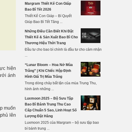
Margram Thiết Kế Con Giáp
Bao Bì Tết 2026
Thiết Kế Con Giáp – Bí Quyết
Giúp Bao Bì Tết Tăng ...
Những Điều Cần Biết Khi Đặt
Thiết Kế & Sản Xuất Bao Bì Cho
Thương Hiệu Thời Trang
Đầu tư cho bao bì chính là đầu tư cho cảm nhận
...
“Lunar Bloom – Hoa Nở Mùa
ực hiện
Trăng” | Khi Chiếc Hộp Định
ưới ánh
Hình Giá Trị Mùa Trăng
Trong dòng chảy bất tận của mùa Trung Thu,
hình ảnh những ...
Luxmoon 2025 – Bộ Sưu Tập
Bao Bì Bánh Trung Thu Cao
ệp muốn
Cấp Chuẩn 5 Sao, Linh Hoạt Số
 phủ lên
Lượng Đặt Hàng
Luxmoon 2025 của Margram – bộ sưu tập bao
bì bánh trung ...